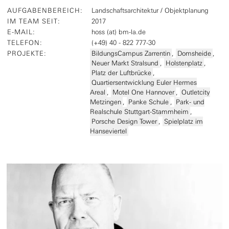
AUFGABENBEREICH
:
Landschaftsarchitektur / Objektplanung
IM TEAM SEIT
:
2017
E-MAIL
:
hoss (at) bm-la.de
TELEFON
:
(+49) 40 - 822 777-30
PROJEKTE
:
BildungsCampus Zarrentin
,
Domsheide
,
Neuer Markt Stralsund
,
Holstenplatz
,
Platz der Luftbrücke
,
Quartiersentwicklung Euler Hermes
Areal
,
Motel One Hannover
,
Outletcity
Metzingen
,
Panke Schule
,
Park- und
Realschule Stuttgart-Stammheim
,
Porsche Design Tower
,
Spielplatz im
Hanseviertel