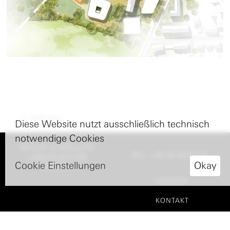
nach oben
Diese Website nutzt ausschließlich technisch
notwendige Cookies
BRUUN & MÖLLERS
TEL: +49 40 8227770
LANDSCHAFTEN
Cookie Einstellungen
Okay
HAMBURG
COOKIES
KONTAKT
IMPRESSUM